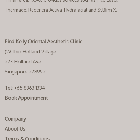
Thermage, Regenera Activa, Hydrafacial and Sylfirm X.
Find Kelly Oriental Aesthetic Clinic
(Within Holland Village)
273 Holland Ave
Singapore 278992
Tel:
+65 8363 1334‬
Book Appointment
Company
About Us
Terms & Conditions