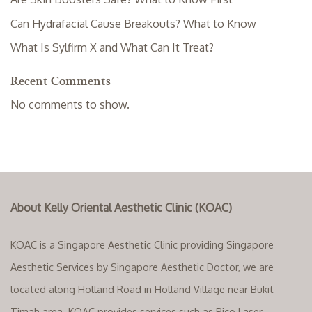
Can Hydrafacial Cause Breakouts? What to Know
What Is Sylfirm X and What Can It Treat?
Recent Comments
No comments to show.
About Kelly Oriental Aesthetic Clinic (KOAC)
KOAC is a Singapore Aesthetic Clinic providing Singapore
Aesthetic Services by Singapore Aesthetic Doctor, we are
located along Holland Road in Holland Village near Bukit
Timah area. KOAC provides services such as Pico Laser,